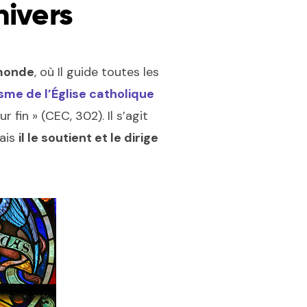
nivers
 monde
, où Il guide toutes les
me de l’Église catholique
fin » (CEC, 302). Il s’agit
mais
il le soutient et le dirige