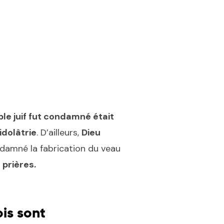
.
ple juif fut condamné était
idolâtrie
. D’ailleurs,
Dieu
ondamné la fabrication du veau
 prières.
is sont