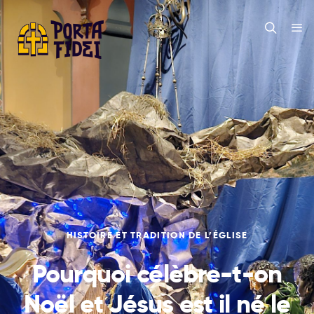
HISTOIRE ET TRADITION DE L’ÉGLISE
Pourquoi célèbre-t-on
Noël et Jésus est il né le